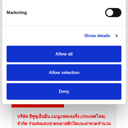
S
คล้ายวันสวรรคตพระบาทสมเด็จพระบรมชนกาธิเบ
e
ศร มหาภูมิพลอดุลยเดชมหาราช บรมนาถบพิตร
Marketing
l
“วันนวมินทรมหาราช” 13 ตุลาคม 2566
e
c
Show details
t
i
o
Allow all
n
Allow selection
Deny
15 กรกฎาคม 2566
บริษัท อีซูซุเอ็นยิ่น แมนูแฟคเจอริ่ง (ประเทศไทย)
จำกัด ร่วมส่งมอบขวดพลาสติกใสและฝาขวดจำนวน