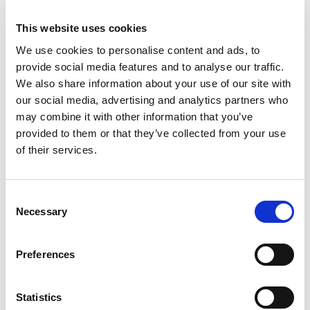
กิจกรรมปลูกป่าชายเลนที่ศูนย์ศึกษาธรรมชาติ
กองทัพบกเฉลิมพระเกียรติ 72 พรรษา มหาราชินี
This website uses cookies
ภายในสถานตากอากาศบางปู จ.สมุทรปราการ เมื่อ
We use cookies to personalise content and ads, to
วันที่ 26 พฤศจิกายน 2566
provide social media features and to analyse our traffic.
We also share information about your use of our site with
our social media, advertising and analytics partners who
may combine it with other information that you’ve
provided to them or that they’ve collected from your use
of their services.
C
Necessary
o
n
s
Preferences
e
13 ตุลาคม 2566
n
t
Statistics
กิจกรรมถวายพวงมาลาและปลูกต้นไม้ เนื่องในวัน