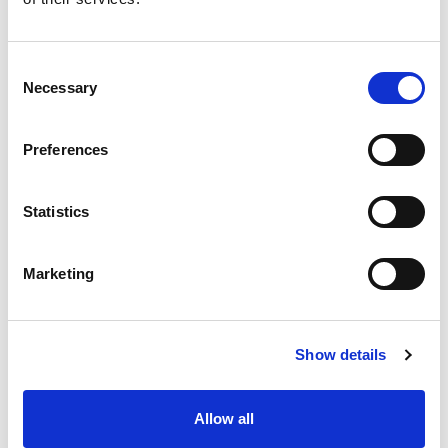
มอบเงินช่วยเหลือเพื่อซ่อมแซมอาคาร 1 โรง
พยาบาลรามาธิบดี
C
Necessary
o
n
s
Preferences
e
n
t
Statistics
S
e
Marketing
l
e
c
Show details
t
i
o
Allow all
n