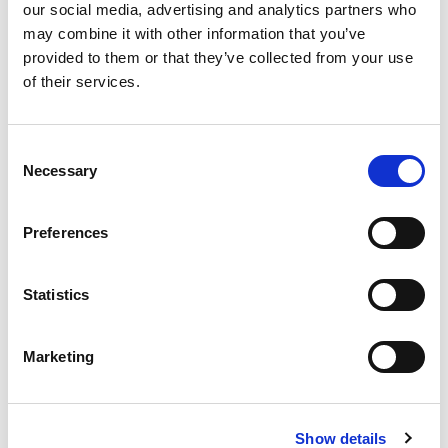
our social media, advertising and analytics partners who
ความเป็นสิริมงคลแก่บริษัทและพนักงานทุกคน โดยมีผู้
may combine it with other information that you’ve
บริหารและหัวหน้างานเข้าร่วมในพิธี
provided to them or that they’ve collected from your use
of their services.
C
Necessary
o
n
s
Preferences
e
n
t
Statistics
4 กรกฎาคม 2569
S
e
กิจกรรมฟื้นฟูผืนป่า เขตป่าสงวนแห่งชาติ ป่าคลอง
Marketing
l
ตะเคียน วันที่ 4 กรกฎาคม 2569
e
c
Show details
t