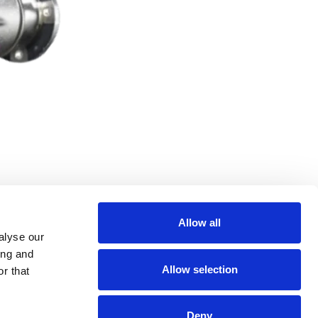
Allow all
alyse our
ing and
Allow selection
r that
Deny